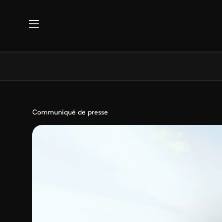
Aller au contenu principal
Communiqué de presse