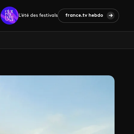
L'été des festivals
france.tv hebdo