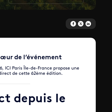
Partagez 'ICI Paris Île-de-Fran
Partagez 'ICI Paris Île-de
Partagez 'ICI Paris 
u cœur de l’événement
6, ICI Paris Île-de-France propose une
direct de cette 62ème édition.
ct depuis le