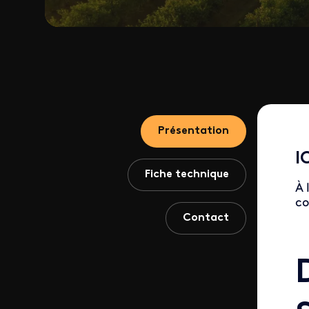
Présentation
I
Fiche technique
À 
co
Contact