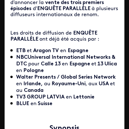
d'annoncer la
vente des trois premiers
épisodes
d'
ENQUÊTE PARALLÈLE
à plusieurs
diffuseurs internationaux de renom.
Les droits de diffusion de
ENQUÊTE
PARALLÈLE
ont déjà été acquis par :
ETB
et
Aragon TV
en
Espagne
NBCUniversal International Networks &
DTC
pour
Calle 13
en
Espagne
et
13 Ulica
en
Pologne
Walter Presents / Global Series Network
en
Irlande,
au
Royaume-Uni
,
aux
USA
et
au
Canada
TV3 GROUP LATVIA
en
Lettonie
BLUE
en
Suisse
Synopsis