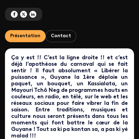
Partagez 'Carnaval en direct sur Guyane la 1ère !' sur Facebook
Partagez 'Carnaval en direct sur Guyane la 1ère !' sur X
Partagez 'Carnaval en direct sur Guyane la 1ère !' sur LinkedIn
Présentation
Contact
Ça y est !! C’est la ligne droite !! et c’est
déjà l’apothéose du carnaval qui se fait
sentir ! Il faut absolument « Libérer la
puissance », Guyane la 1ère déploie un
paquet, un bouquet, un Kassialata, un
Mayouri Tchô Neg de programmes hauts en
couleurs, en radio, en télé, sur le web et les
réseaux sociaux pour faire vibrer la fin de
saison. Entre traditions, musiques et
culture nous seront présents dans tous les
moments qui font battre le cœur de la
Guyane ! Tout sa ki pa kontan sa, a pas ki yé
malad !!!