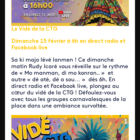
Le Vidé de la CTG
Dimanche 15 février à 6h en direct radio et
Facebook live
Sa ki majo lévé lanmen ! Ce dimanche
matin Rudy Icaré vous réveille sur le rythme
de « Mo manman, di mo konran.. » et
autre « dé atè, dé a sou… » dès 6h. En
direct radio et Facebook live, plongez au
cœur du vidé de la CTG ! Défoulez-vous
avec tous les groupes carnavalesques de la
place dans une ambiance survoltée.