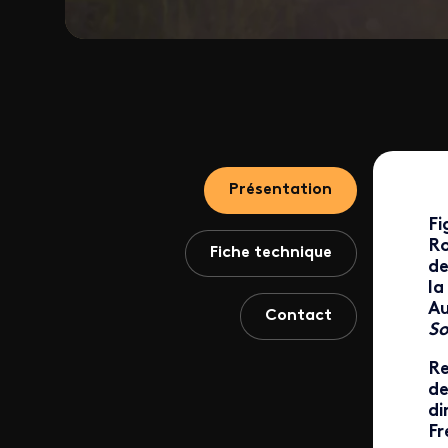
Présentation
Fi
Ro
Fiche technique
de
la
Au
Contact
So
Re
de
di
Fr