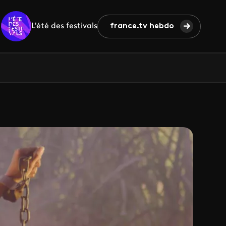
L'été des festivals
france.tv hebdo