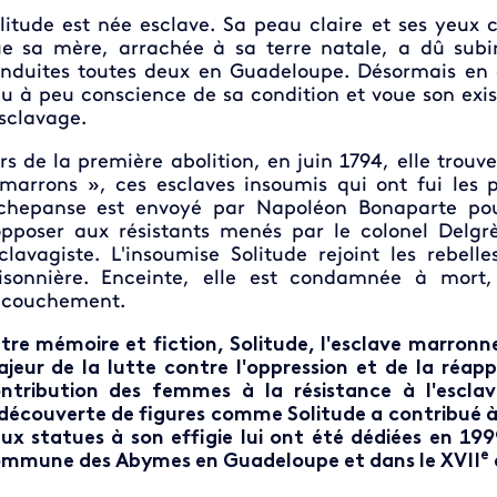
litude est née esclave. Sa peau claire et ses yeux c
e sa mère, arrachée à sa terre natale, a dû subi
nduites toutes deux en Guadeloupe. Désormais en
u à peu conscience de sa condition et voue son exi
esclavage.
rs de la première abolition, en juin 1794, elle tr
marrons », ces esclaves insoumis qui ont fui les p
chepanse est envoyé par Napoléon Bonaparte pour r
opposer aux résistants menés par le colonel Delgrè
clavagiste. L'insoumise Solitude rejoint les rebelle
isonnière. Enceinte, elle est condamnée à mor
couchement.
tre mémoire et fiction, Solitude, l'esclave marron
jeur de la lutte contre l'oppression et de la réappro
ntribution des femmes à la résistance à l'esclava
découverte de figures comme Solitude a contribué à
ux statues à son effigie lui ont été dédiées en 19
e
mmune des Abymes en Guadeloupe et dans le XVII