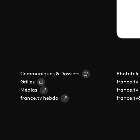
Communiqués & Dossiers
Phototele
Grilles
france.tv
Médias
france.tv
france.tv hebdo
france.tv