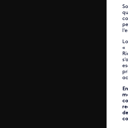
So
qu
co
pe
l'
Lo
« 
Ri
s'
es
pr
ac
En
ma
co
re
de
co