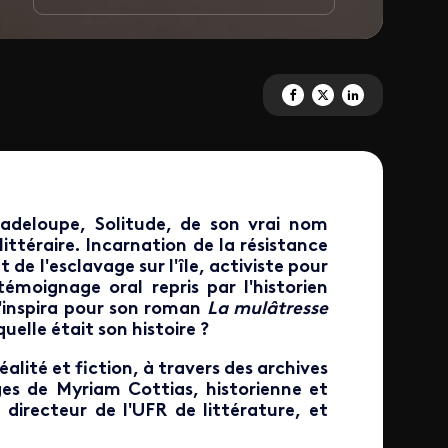
Partagez 'Solitude, une figure d
Partagez 'Solitude, une fig
Partagez 'Solitude, u
adeloupe, Solitude, de son vrai nom
ittéraire. Incarnation de la résistance
 de l'esclavage sur l'île, activiste pour
témoignage oral repris par l'historien
'inspira pour son roman
La mulâtresse
uelle était son histoire ?
alité et fiction, à travers des archives
es de Myriam Cottias, historienne et
irecteur de l'UFR de littérature, et