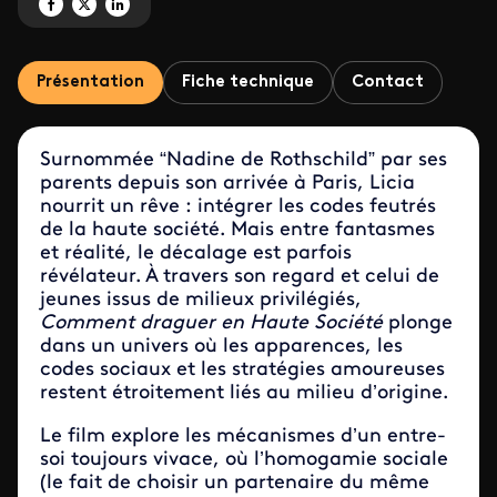
Partagez 'Draguer en haute société' sur Facebook
Partagez 'Draguer en haute société' sur X
Partagez 'Draguer en haute société' sur LinkedIn
Présentation
Fiche technique
Contact
Surnommée “Nadine de Rothschild” par ses
parents depuis son arrivée à Paris, Licia
nourrit un rêve : intégrer les codes feutrés
de la haute société. Mais entre fantasmes
et réalité, le décalage est parfois
révélateur. À travers son regard et celui de
jeunes issus de milieux privilégiés,
Comment draguer en Haute Société
plonge
dans un univers où les apparences, les
codes sociaux et les stratégies amoureuses
restent étroitement liés au milieu d’origine.
Le film explore les mécanismes d’un entre-
soi toujours vivace, où l’homogamie sociale
(le fait de choisir un partenaire du même