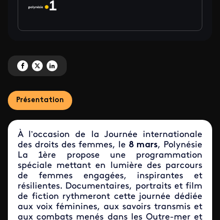
Partagez 'Polynésie La 1ère met à l’honneur les femmes d’ici et d’ailleurs' s
Partagez 'Polynésie La 1ère met à l’honneur les femmes d’ici et d’ailleu
Partagez 'Polynésie La 1ère met à l’honneur les femmes d’ici et d’
Présentation
À l’occasion de la Journée internationale
des droits des femmes, le
8 mars
, Polynésie
La 1ère propose une programmation
spéciale mettant en lumière des parcours
de femmes engagées, inspirantes et
résilientes. Documentaires, portraits et film
de fiction rythmeront cette journée dédiée
aux voix féminines, aux savoirs transmis et
aux combats menés dans les Outre-mer et