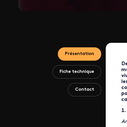
Présentation
De
mu
Fiche technique
vi
le
co
Contact
pa
ca
1.
Ar