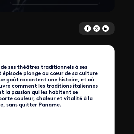
Partagez 'L'Italie à Paname' s
Partagez 'L'Italie à Panam
Partagez 'L'Italie à
e ses théâtres traditionnels à ses
et épisode plonge au cœur de sa culture
 goût racontent une histoire, et où
uvre comment les traditions italiennes
 la passion qui les habitent se
te couleur, chaleur et vitalité à la
lie, sans quitter Paname.