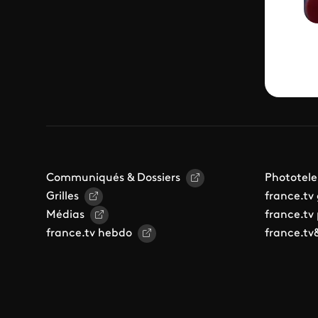
Communiqués & Dossiers
Phototele
Grilles
france.tv
Médias
france.tv
france.tv hebdo
france.tv