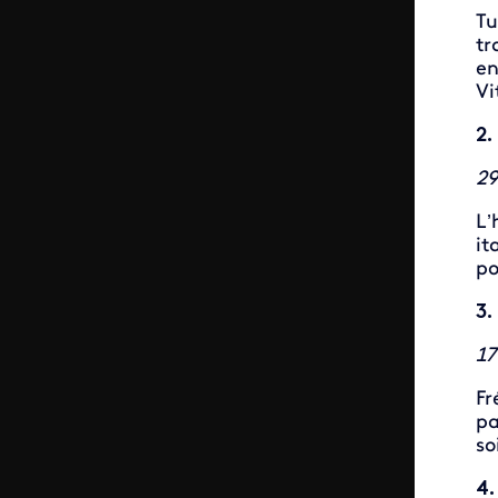
Tu
tr
en
Vi
2.
29
L’
it
po
3.
17
Fr
pa
so
4.