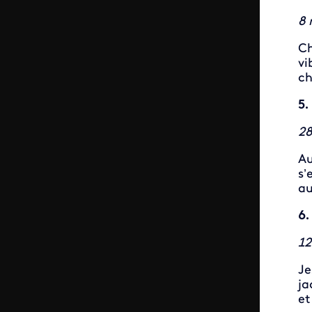
8 
Ch
vi
ch
5.
28
Au
s’
au
6.
12
Je
ja
et