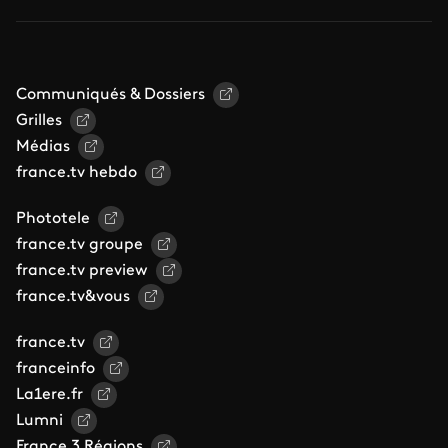
Communiqués & Dossiers
Grilles
Médias
france.tv hebdo
Phototele
france.tv groupe
france.tv preview
france.tv&vous
france.tv
franceinfo
La1ere.fr
Lumni
France 3 Régions