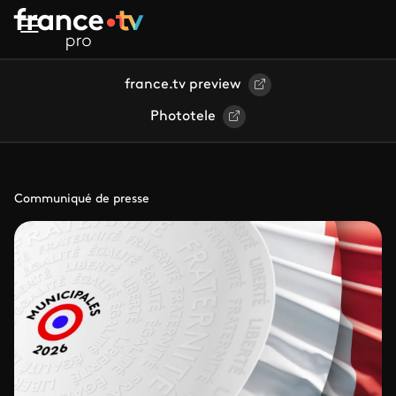
Aller au contenu principal
france.tv preview
Phototele
Communiqué de presse