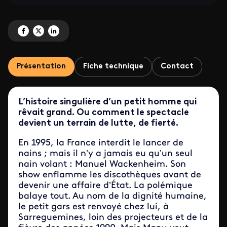
Partagez 'La vie scandaleuse du nain volant' sur Facebook
Partagez 'La vie scandaleuse du nain volant' sur X
Partagez 'La vie scandaleuse du nain volant' sur LinkedIn
Présentation
Fiche technique
Contact
L’histoire singulière d’un petit homme qui
rêvait grand. Ou comment le spectacle
devient un terrain de lutte, de fierté.
En 1995, la France interdit le lancer de
nains ; mais il n’y a jamais eu qu’un seul
nain volant : Manuel Wackenheim. Son
show enflamme les discothèques avant de
devenir une affaire d’État. La polémique
balaye tout. Au nom de la dignité humaine,
le petit gars est renvoyé chez lui, à
Sarreguemines, loin des projecteurs et de la