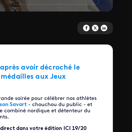
Partagez 'Le retour des Champi
Partagez 'Le retour des C
Partagez 'Le retour 
après avoir décroché le
4 médailles aux Jeux
ande soirée pour célébrer nos athlètes
son Savart
- chouchou du public - et
de combiné nordique et détenteur du
nts.
irect dans votre édition ICI 19/20