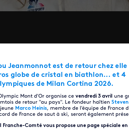
ou Jeanmonnot est de retour chez elle 
ros globe de cristal en biathlon... et 
lympiques de Milan Cortina 2026.
Olympic Mont d'Or organise ce
vendredi 3 avril
une gr
mtois de retour "au pays". Le fondeur haïtien
Steven
 jeune
Marco Heinis
, membre de l'équipe de France 
cord de France de saut à ski, seront également prése
I Franche-Comté vous propose une page spéciale en d