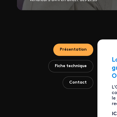
Présentation
L
Fiche technique
g
O
Contact
L'
co
le
re
IC