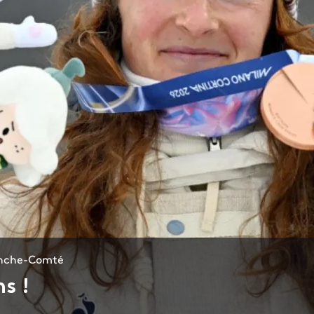
ranche-Comté
s !