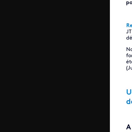
po
Re
JT
dé
No
fo
ét
(J
U
d
A