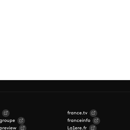
france.tv
 groupe
franceinfo
 preview
La1ere.fr