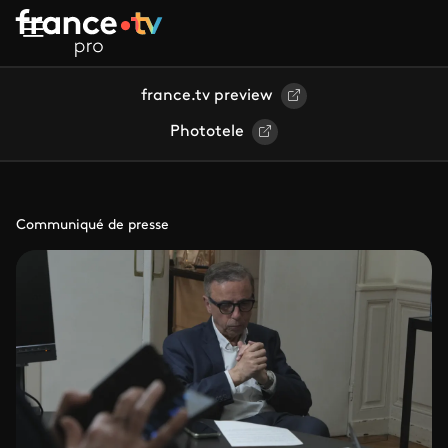
Aller au contenu principal
france.tv preview
Phototele
Communiqué de presse