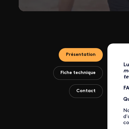
Présentation
Lu
me
Fiche technique
te
FA
Contact
Qu
Na
d’
co