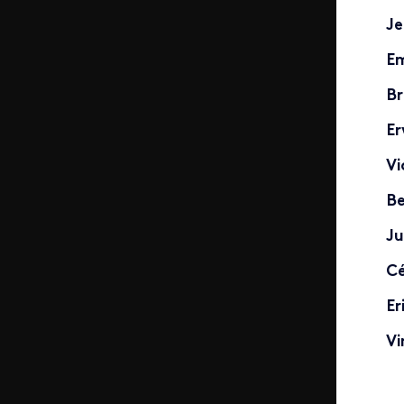
Je
Em
Br
Er
Vi
Be
Ju
Cé
Er
Vi