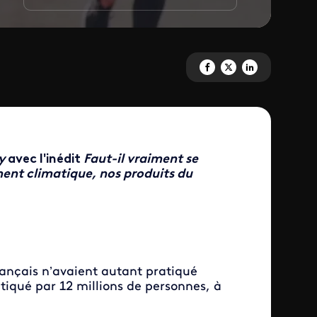
Partagez 'Faut-il vraiment se m
Partagez 'Faut-il vraiment
Partagez 'Faut-il vr
y
avec l'inédit
Faut-il vraiment se
nt climatique, nos produits du
rançais n’avaient autant pratiqué
tiqué par 12 millions de personnes, à