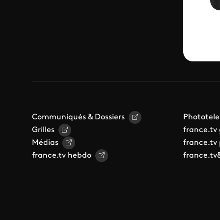
Communiqués & Dossiers
Phototele
Grilles
france.tv
Médias
france.tv
france.tv hebdo
france.tv