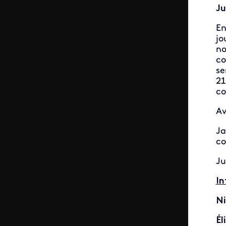
Ju
En
jo
no
co
se
21
co
Av
Ja
co
Ju
In
Ni
Él