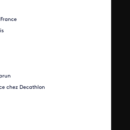
 France
is
iprun
nce chez Decathlon