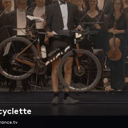
cyclette
france.tv