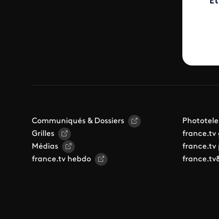
Et
Communiqués & Dossiers
Phototele
Grilles
france.tv
Médias
france.tv
france.tv hebdo
france.tv