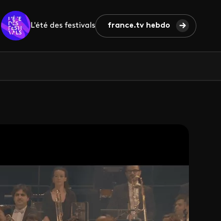
L'été des festivals
france.tv hebdo