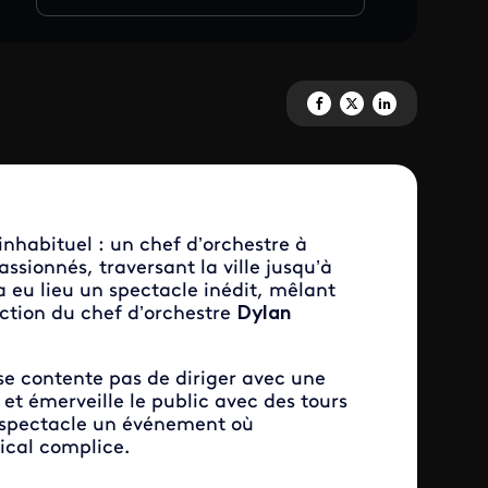
Partagez 'Tour d’orchestre(s) à
Partagez 'Tour d’orchestre
Partagez 'Tour d’orch
inhabituel : un chef d’orchestre à
sionnés, traversant la ville jusqu’à
 eu lieu un spectacle inédit, mêlant
ction du chef d’orchestre
Dylan
 se contente pas de diriger avec une
 et émerveille le public avec des tours
 spectacle un événement où
sical complice.