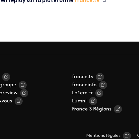
 en replay sur la plateforme
france.tv
france.tv
 groupe
franceinfo
 preview
La1ere.fr
&vous
Lumni
France 3 Régions
Mentions légales