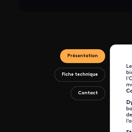
Présentation
Le
bi
Fiche technique
l’
mu
Co
Contact
Dy
ba
de
l'