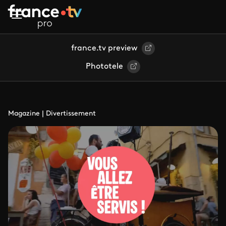
Aller au contenu principal
france.tv preview
Phototele
Magazine | Divertissement