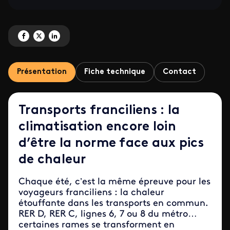
Partagez 'Au secours, mon métro est un four ' sur Facebook
Partagez 'Au secours, mon métro est un four ' sur X
Partagez 'Au secours, mon métro est un four ' sur LinkedIn
Présentation
Fiche technique
Contact
Transports franciliens : la
climatisation encore loin
d’être la norme face aux pics
de chaleur
Chaque été, c’est la même épreuve pour les
voyageurs franciliens : la chaleur
étouffante dans les transports en commun.
RER D, RER C, lignes 6, 7 ou 8 du métro…
certaines rames se transforment en