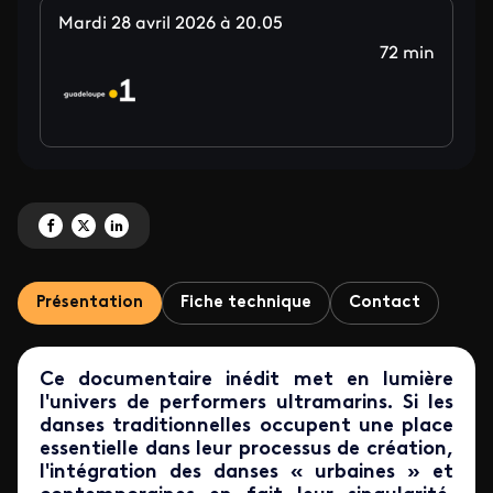
Mardi 28 avril 2026 à 20.05
72 min
Partagez 'Horizons : Outre-Mer Danse<BR>De La Réunion à la Martinique<
Partagez 'Horizons : Outre-Mer Danse<BR>De La Réunion à la Martini
Partagez 'Horizons : Outre-Mer Danse<BR>De La Réunion à la Ma
Présentation
Fiche technique
Contact
Ce documentaire inédit met en lumière
l'univers de performers ultramarins. Si les
danses traditionnelles occupent une place
essentielle dans leur processus de création,
l'intégration des danses « urbaines » et