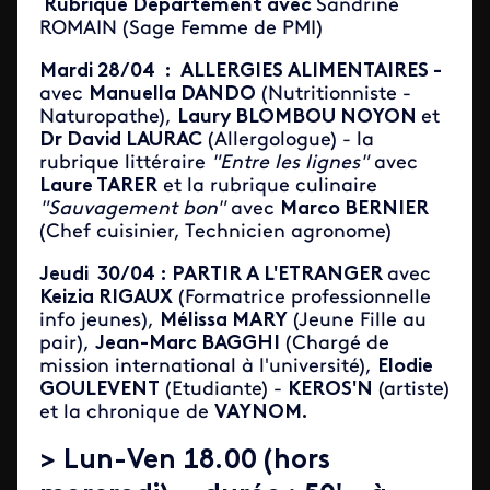
Rubrique Département avec
Sandrine
ROMAIN (Sage Femme de PMI)
Mardi 28/04 : ALLERGIES ALIMENTAIRES -
avec
Manuella DANDO
(Nutritionniste -
Naturopathe),
Laury BLOMBOU NOYON
et
Dr David LAURAC
(Allergologue) - la
rubrique littéraire
"Entre les lignes"
avec
Laure TARER
et la rubrique culinaire
"Sauvagement bon"
avec
Marco BERNIER
(Chef cuisinier, Technicien agronome)
Jeudi 30/04 : PARTIR A L'ETRANGER
avec
Keizia RIGAUX
(Formatrice professionnelle
info jeunes),
Mélissa MARY
(Jeune Fille au
pair),
Jean-Marc BAGGHI
(Chargé de
mission international à l'université),
Elodie
GOULEVENT
(Etudiante) -
KEROS'N
(artiste)
et la chronique de
VAYNOM.
> Lun-Ven 18.00 (hors