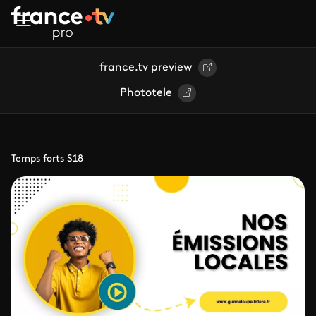
Aller au contenu principal
france.tv preview
Phototele
Temps forts S18