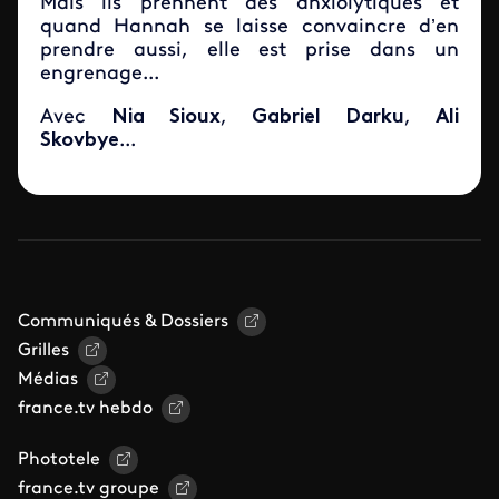
Mais ils prennent des anxiolytiques et
quand Hannah se laisse convaincre d’en
prendre aussi, elle est prise dans un
engrenage...
Avec
Nia Sioux
,
Gabriel Darku
,
Ali
Skovbye
...
Communiqués & Dossiers
Grilles
Médias
france.tv hebdo
Phototele
france.tv groupe