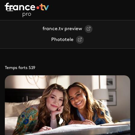
Aller au contenu principal
france.tv preview
Phototele
Temps forts S19