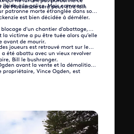
ux qui ne lui ont pas pardonné ce
 l'aide à la police. Mais comment
ur de Mackenzie sera peut-être loin
eur patronne morte étranglée dans son
kenzie est bien décidée à démêler.
u blocage d'un chantier d'abattage,
 victime a pu être tuée alors qu'elle
e avant de mourir.
s joueurs est retrouvé mort sur le
il a été abattu avec un vieux revolver
re, Bill le bushranger.
 Ogden avant la vente et la démolition
le propriétaire, Vince Ogden, est
ché la gorge, comme l'avait fait son
e du suicide...