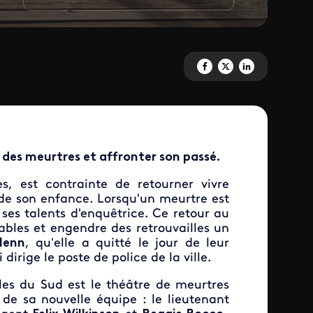
Partagez 'Enquêtes au paradis 
Partagez 'Enquêtes au par
Partagez 'Enquêtes a
 des meurtres et affronter son passé.
s, est contrainte de retourner vivre
 de son enfance. Lorsqu'un meurtre est
ses talents d'enquêtrice. Ce retour au
ables et engendre des retrouvailles un
lenn
, qu’elle a quitté le jour de leur
irige le poste de police de la ville.
les du Sud est le théâtre de meurtres
de sa nouvelle équipe : le lieutenant