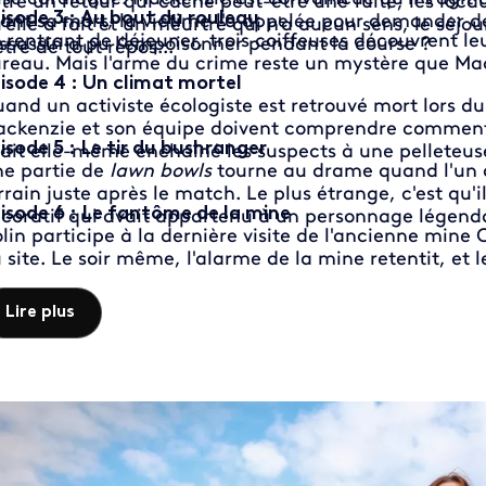
tre un retour qui cache peut-être une fuite, les loca
isode 3 : Au bout du rouleau
ant sa mort, la victime l'a appelée pour demander de
'elle a fait et un meurtre qui n'a aucun sens, le séjo
 rentrant de déjeuner, trois coiffeuses découvrent l
assassin a pu l'empoisonner pendant la course ?
être de tout repos...
reau. Mais l'arme du crime reste un mystère que Mac
isode 4 : Un climat mortel
and un activiste écologiste est retrouvé mort lors d
ckenzie et son équipe doivent comprendre comment la
isode 5 : Le tir du bushranger
ait elle-même enchaîné les suspects à une pelleteus
e partie de
lawn bowls
tourne au drame quand l'un de
rrain juste après le match. Le plus étrange, c'est qu'
isode 6 : Le fantôme de la mine
coratif qui avait appartenu à un personnage légendai
lin participe à la dernière visite de l'ancienne mine
 site. Le soir même, l'alarme de la mine retentit, et 
trouvé mort, enfermé chez lui. Il s'est lui-même tran
cêtre avant lui. Mais Mackenzie ne croit pas à la thès
Lire plus