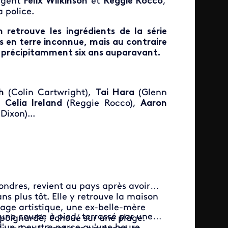
’agent
Felix Wilkinson
et
Reggie Rocco
,
a police.
 retrouve les ingrédients de la série
as en terre inconnue, mais au contraire
ttés précipitamment six ans auparavant.
h
(Colin Cartwright),
Tai Hara
(Glenn
),
Celia Ireland
(Reggie Rocco),
Aaron
Dixon)...
ondres, revient au pays après avoir
ns plus tôt. Elle y retrouve la maison
nage artistique, une ex-belle-mère
une course à pied, terrassé par une
 poignardé, échoué sur une plage.
 d'un meurtre parce qu'une heure