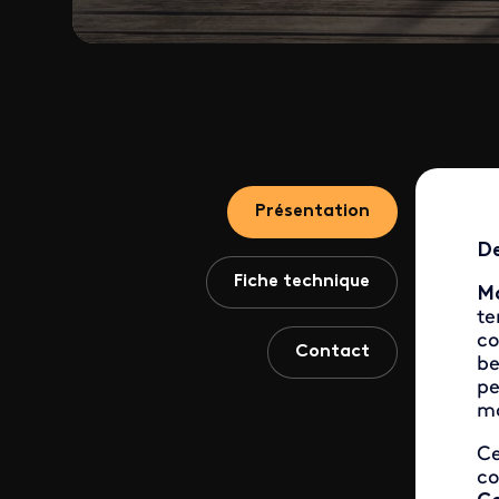
Présentation
De
Fiche technique
Ma
te
c
Contact
be
pe
ma
Ce
co