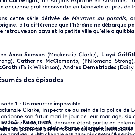
lin Cartwright
, un Anglais expatrié en Australie, l
e ancienne prof reconvertie en bénévole auprès de l
ns cette série dérivée de
Meurtres au paradis,
on
origine, à la différence que l’héroïne ne débarque p
le retrouve son pays et la petite ville qu’elle a qui
vec
Anna Samson
(Mackenzie Clarke),
Lloyd Griffit
rong),
Catherine McClements
, (Philomena Strong
cGrath
(Felix Wilkinson),
Andrea Demetriades
(Daisy 
ésumés des épisodes
isode 1 : Un meurtre impossible
ckenzie Clarke, inspectrice au sein de la police de L
andonné son futur mari le jour de leur mariage, six a
isode 2 : Raide mort
 sa mère, vide, cette dernière étant partie en pèleri
 jeune homme en pleine forme s'écroule juste après 
effe du poste de police local et un agent immobilier
ise cardiaque. Mackenzie est convaincue qu'il s'agit