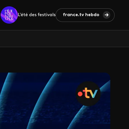
L'été des festivals
france.tv hebdo