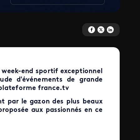
Partagez 'Un week-end XXL de 
Partagez 'Un week-end XX
Partagez 'Un week-e
n week-end sportif exceptionnel
ude d'événements de grande
a plateforme france.tv
nt par le gazon des plus beaux
 proposée aux passionnés en ce