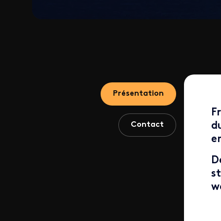
Présentation
F
Contact
d
e
D
s
w