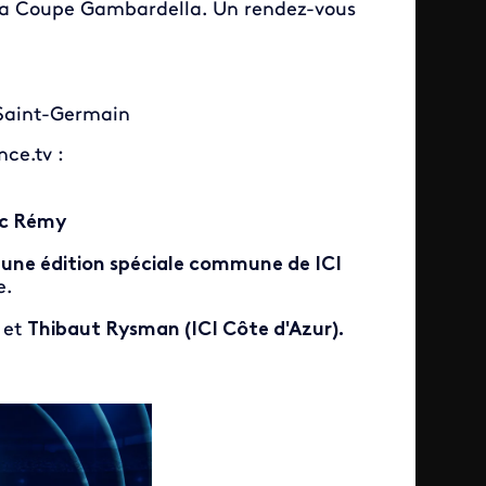
e la Coupe Gambardella. Un rendez-vous
-Saint-Germain
nce.tv :
ïc Rémy
 une édition spéciale commune de ICI
e.
)
et
Thibaut Rysman (ICI Côte d'Azur).