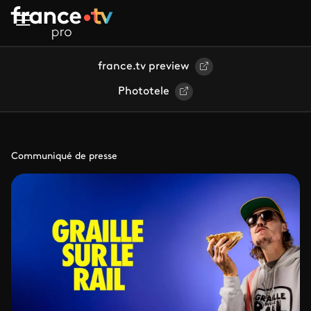
Aller au contenu principal
france.tv preview
Phototele
Communiqué de presse