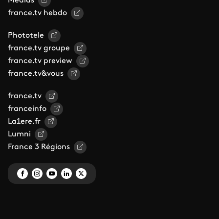
Médias
france.tv hebdo
Phototele
france.tv groupe
france.tv preview
france.tv&vous
france.tv
franceinfo
La1ere.fr
Lumni
France 3 Régions