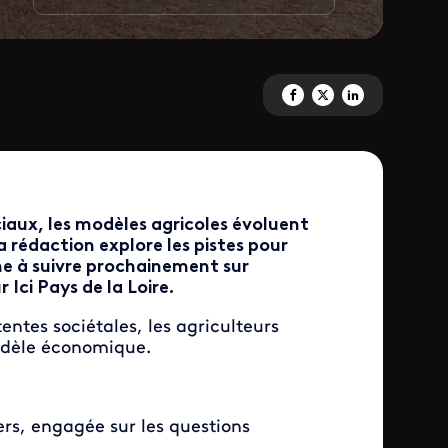
Partagez 'Enquêtes de région' 
Partagez 'Enquêtes de rég
Partagez 'Enquêtes d
aux, les modèles agricoles évoluent
 rédaction explore les pistes pour
ine à suivre prochainement sur
 Ici Pays de la Loire.
ntes sociétales, les agriculteurs
modèle économique.
ers, engagée sur les questions