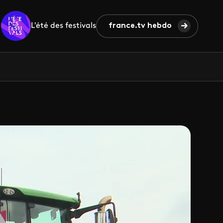
L'été des festivals
france.tv hebdo