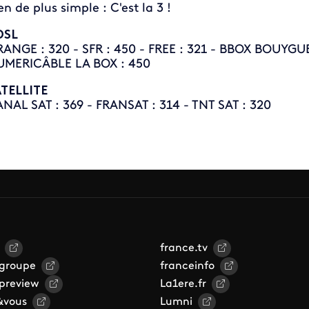
en de plus simple : C'est la 3 !
DSL
ANGE : 320 - SFR : 450 - FREE : 321 - BBOX BOUYGUE
MERICÂBLE LA BOX : 450
TELLITE
NAL SAT : 369 - FRANSAT : 314 - TNT SAT : 320
france.tv
 groupe
franceinfo
 preview
La1ere.fr
&vous
Lumni