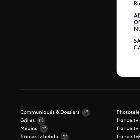
Ri
A
OR
NU
SA
CA
Communiqués & Dossiers
Phototele
Grilles
france.tv
Médias
france.tv
france.tv hebdo
france.tv