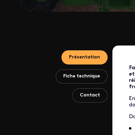
Présentation
Fa
et
Fiche technique
ré
fr
Contact
En
do
Da