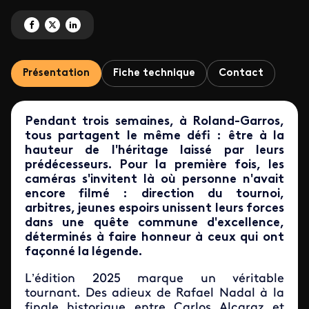
Partagez 'Roland-Garros - Entre les lignes ' sur Facebook
Partagez 'Roland-Garros - Entre les lignes ' sur X
Partagez 'Roland-Garros - Entre les lignes ' sur LinkedIn
Présentation
Fiche technique
Contact
Pendant trois semaines, à Roland-Garros,
tous partagent le même défi : être à la
hauteur de l'héritage laissé par leurs
prédécesseurs. Pour la première fois, les
caméras s'invitent là où personne n'avait
encore filmé : direction du tournoi,
arbitres, jeunes espoirs unissent leurs forces
dans une quête commune d'excellence,
déterminés à faire honneur à ceux qui ont
façonné la légende.
L’édition 2025 marque un véritable
tournant. Des adieux de Rafael Nadal à la
finale historique entre Carlos Alcaraz et