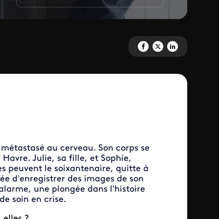
Partagez 'Nos vies suspendues'
Partagez 'Nos vies suspen
Partagez 'Nos vies s
n métastasé au cerveau. Son corps se
avre. Julie, sa fille, et Sophie,
s peuvent le soixantenaire, quitte à
aînée d’enregistrer des images de son
alarme, une plongée dans l’histoire
e soin en crise.
elles ?