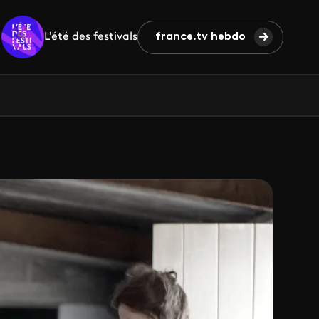
L'été des festivals
france.tv hebdo