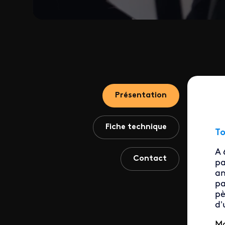
Présentation
Fiche technique
To
A 
Contact
pa
an
pa
pè
d’
Ma