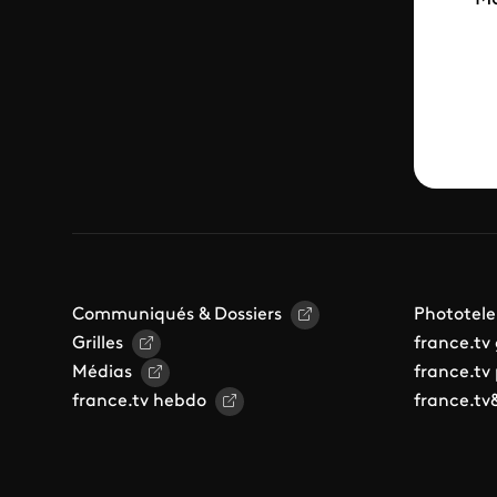
Communiqués & Dossiers
Phototele
Grilles
france.tv
Médias
france.tv
france.tv hebdo
france.tv