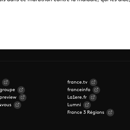
france.tv
 groupe
franceinfo
 preview
La1ere.fr
&vous
Lumni
France 3 Régions