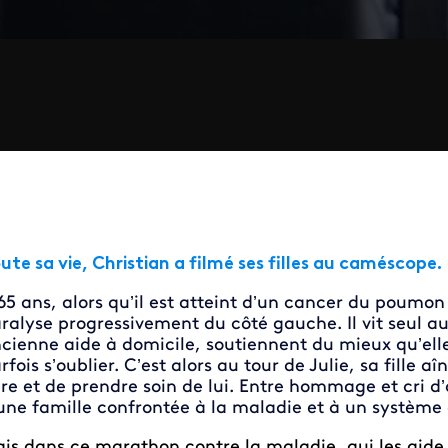
ute sa vie, Christian a filmé ses filles au caméscope.
65 ans, alors qu’il est atteint d’un cancer du poumo
ralyse progressivement du côté gauche. Il vit seul au H
cienne aide à domicile, soutiennent du mieux qu’elle
rfois s’oublier. C’est alors au tour de Julie, sa fille 
re et de prendre soin de lui. Entre hommage et cri d’
une famille confrontée à la maladie et à un système d
is dans ce marathon contre la maladie, qui les aide, 