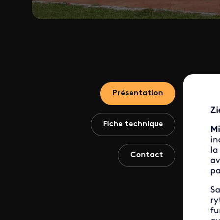
Présentation
Zi
Fiche technique
Mi
in
la
Contact
av
pa
Sa
ry
fu