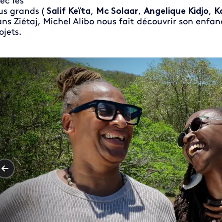
ec les
us grands (
Salif Keïta
,
Mc Solaar
,
Angelique Kidjo
,
K
ns Ziétaj, Michel Alibo nous fait découvrir son enfa
ojets.