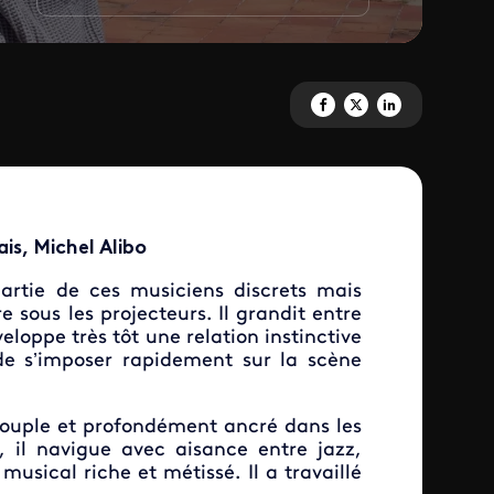
Partagez 'Ziétaj' sur Facebook
Partagez 'Ziétaj' sur X
Partagez 'Ziétaj' sur
is, Michel Alibo
partie de ces musiciens discrets mais
 sous les projecteurs. Il grandit entre
éveloppe très tôt une relation instinctive
de s’imposer rapidement sur la scène
, souple et profondément ancré dans les
, il navigue avec aisance entre jazz,
usical riche et métissé. Il a travaillé