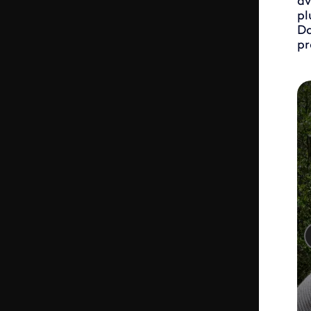
av
pl
Da
pr