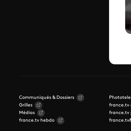
Communiqués & Dossiers
Phototele
Grilles
france.tv
Médias
france.tv
france.tv hebdo
france.tv