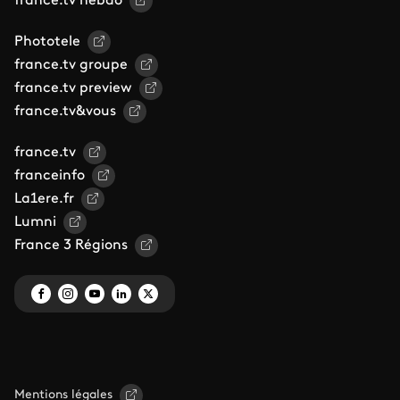
france.tv hebdo
Phototele
france.tv groupe
france.tv preview
france.tv&vous
france.tv
franceinfo
La1ere.fr
Lumni
France 3 Régions
Mentions légales