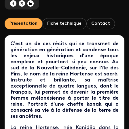
Partagez 'Hortense, reine de l'île des Pins' sur Facebook
Partagez 'Hortense, reine de l'île des Pins' sur X
Partagez 'Hortense, reine de l'île des Pins' sur LinkedIn
Présentation
Fiche technique
Contact
C'est un de ces récits qui se transmet de
génération en génération et condense tous
les enjeux
historiques d’une époque
complexe et pourtant si peu connue. Au
sud de la Nouvelle-Calédonie, sur l'île des
Pins, le nom de la reine Hortense est sacré.
Instruite et brillante, sa maîtrise
exceptionnelle de quatre langues, dont le
français, lui permet de devenir
la première
femme mélanésienne à porter le titre de
reine. Portrait d'une cheffe kanak qui a
consacré sa vie à la défense de la terre de
ses ancêtres.
La reine Hortense, née Kanidjio dans la