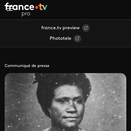
Aller au contenu principal
france.tv preview
Phototele
Communiqué de presse