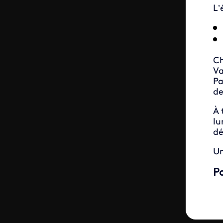
L’
Ch
Va
Pa
de
À 
lu
dé
Un
P