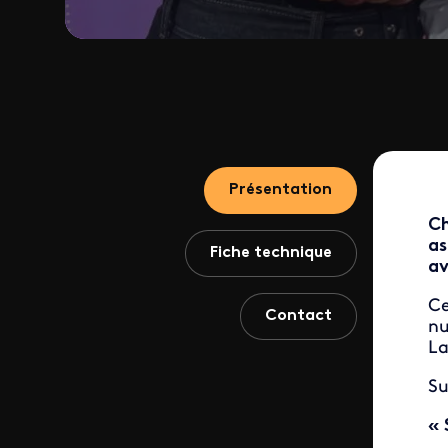
Présentation
Ch
as
Fiche technique
av
Ce
Contact
nu
La
Su
« 