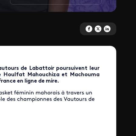
Partagez ' MAESHA' sur Facebo
Partagez ' MAESHA' sur X
Partagez ' MAESHA' 
utours de Labattoir poursuivent leur
ine Houlfat Mahouchiza et Machouma
rance en ligne de mire.
asket féminin mahorais à travers un
le des championnes des Vautours de