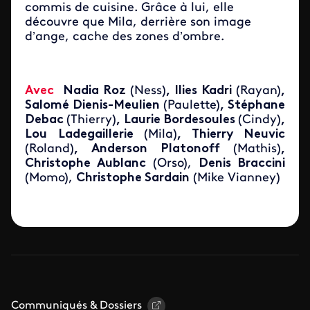
commis de cuisine. Grâce à lui, elle
découvre que Mila, derrière son image
d’ange, cache des zones d’ombre.
Avec
Nadia Roz
(Ness)
, Ilies Kadri
(Rayan)
,
Salomé Dienis-Meulien
(Paulette)
, Stéphane
Debac
(Thierry)
, Laurie Bordesoules
(Cindy)
,
Lou Ladegaillerie
(Mila)
, Thierry Neuvic
(Roland)
, Anderson Platonoff
(Mathis)
,
Christophe Aublanc
(Orso),
Denis Braccini
(Momo),
Christophe Sardain
(Mike Vianney)
Communiqués & Dossiers