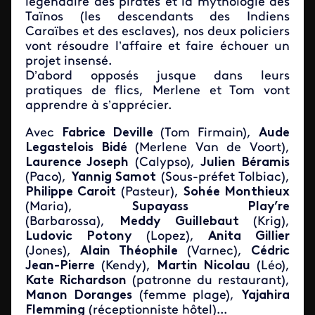
légendaire des pirates et la mythologie des
Taïnos (les descendants des Indiens
Caraïbes et des esclaves), nos deux policiers
vont résoudre l’affaire et faire échouer un
projet insensé.
D’abord opposés jusque dans leurs
pratiques de flics, Merlene et Tom vont
apprendre à s’apprécier.
Avec
Fabrice Deville
(Tom Firmain),
Aude
Legastelois Bidé
(Merlene Van de Voort),
Laurence Joseph
(Calypso),
Julien Béramis
(Paco),
Yannig Samot
(Sous-préfet Tolbiac),
Philippe Caroit
(Pasteur),
Sohée Monthieux
(Maria),
Supayass Play’re
(Barbarossa),
Meddy Guillebaut
(Krig),
Ludovic Potony
(Lopez),
Anita Gillier
(Jones),
Alain Théophile
(Varnec),
Cédric
Jean-Pierre
(Kendy),
Martin Nicolau
(Léo),
Kate Richardson
(patronne du restaurant),
Manon Doranges
(femme plage),
Yajahira
Flemming
(réceptionniste hôtel)...