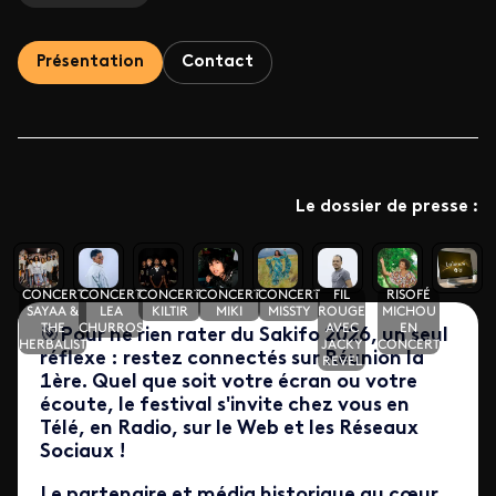
Présentation
Contact
Le dossier de presse :
CONCERT
CONCERT
CONCERT
CONCERT
CONCERT
FIL
RISOFÉ
SAYAA &
LEA
KILTIR
MIKI
MISSTY
ROUGE
MICHOU
THE
CHURROS
AVEC
EN
🎯
Pour ne rien rater du Sakifo 2026, un seul
HERBALIST
JACKY
CONCERT
réflexe : restez connectés sur Réunion la
REVEL
1ère. Quel que soit votre écran ou votre
écoute, le festival s'invite chez vous en
Télé, en Radio, sur le Web et les Réseaux
Sociaux !
Le partenaire et média historique au cœur