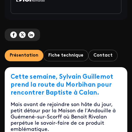
Partagez 'Homard et cordon bleu <br/> Dans la cuisine de Baptiste' sur Fac
Partagez 'Homard et cordon bleu <br/> Dans la cuisine de Baptiste' su
Partagez 'Homard et cordon bleu <br/> Dans la cuisine de Baptist
Présentation
Fiche technique
Contact
Cette semaine, Sylvain Guillemot
prend la route du Morbihan pour
rencontrer Baptiste à Calan.
Mais avant de rejoindre son hôte du jour,
petit détour par la Maison de l’Andouille à
Guémené-sur-Scorff où Benoit Rivalan
perpétue le savoir-faire de ce produit
emblématique.