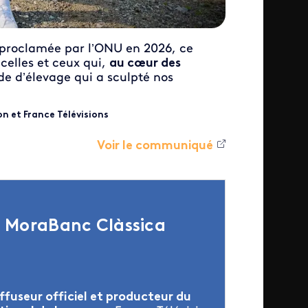
proclamée par l’ONU en 2026, ce
 celles et ceux qui,
au cœur des
de d’élevage qui a sculpté nos
on et
France Télévisions
Voir le communiqué
a MoraBanc Clàssica
ffuseur officiel et producteur du