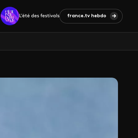
L'été des festivals
france.tv hebdo