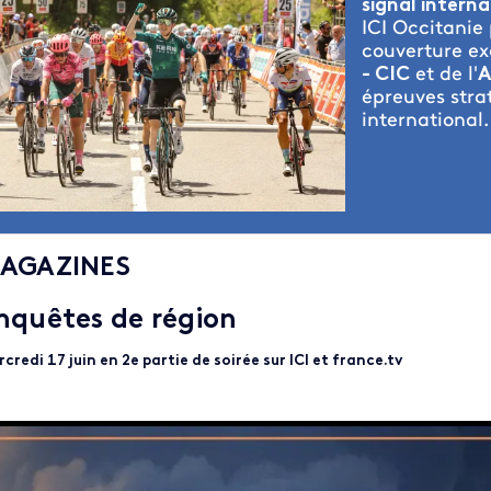
signal interna
ICI Occitanie
couverture ex
- CIC
et de l'
A
épreuves stra
international.
AGAZINES
nquêtes de région
credi 17 juin en 2e partie de soirée sur ICI et france.tv