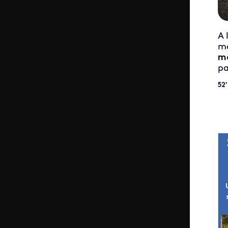
A 
ma
mo
pa
52'
L
U
I