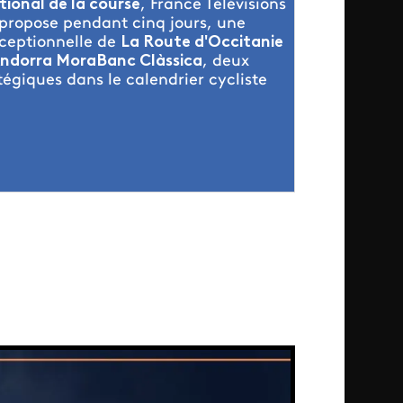
tional de la course
, France Télévisions
 propose pendant cinq jours, une
ceptionnelle de
La Route d'Occitanie
ndorra MoraBanc Clàssica
, deux
tégiques dans le calendrier cycliste