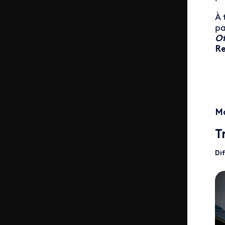
À 
pa
O
Re
Ma
T
Dif