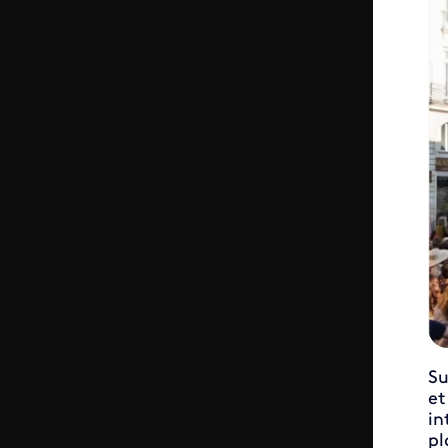
Su
et 
in
pl