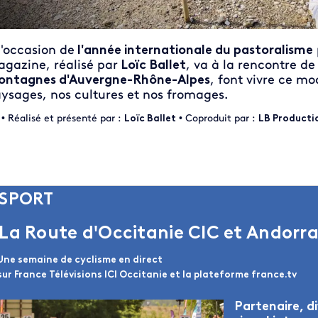
l'occasion de
l'année internationale du pastoralisme
gazine, réalisé par
Loïc Ballet
, va à la rencontre de
ntagnes d'Auvergne-Rhône-Alpes
, font vivre ce mo
ysages, nos cultures et nos fromages.
•
Réalisé et présenté par :
Loïc Ballet
• Coproduit par :
LB Producti
SPORT
a Route d'Occitanie CIC et Andorr
ne semaine de cyclisme en direct
sur France Télévisions ICI Occitanie et la plateforme france.tv
mage
Partenaire, di