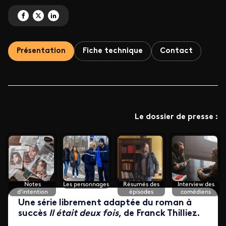
Partagez 'Il était deux fois' sur Facebook
Partagez 'Il était deux fois' sur X
Partagez 'Il était deux fois' sur LinkedIn
Présentation
Fiche technique
Contact
Le dossier de presse :
Notes
Les personnages
Résumés des
Interview des
d'intention
épisodes
comédiens
Une série librement adaptée du roman à
succès
Il était deux fois
, de Franck Thilliez.