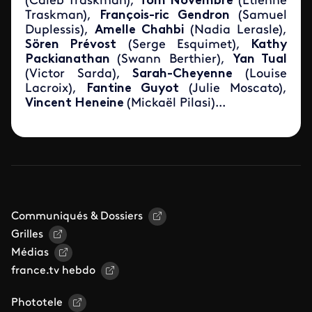
(Caleb Traskman),
Tom Novembre
(Etienne
Traskman),
François-ric Gendron
(Samuel
Duplessis),
Amelle Chahbi
(Nadia Lerasle),
Sören Prévost
(Serge Esquimet),
Kathy
Packianathan
(Swann Berthier),
Yan Tual
(Victor Sarda),
Sarah-Cheyenne
(Louise
Lacroix),
Fantine Guyot
(Julie Moscato),
Vincent Heneine
(Mickaël Pilasi)...
Communiqués & Dossiers
Grilles
Médias
france.tv hebdo
Phototele