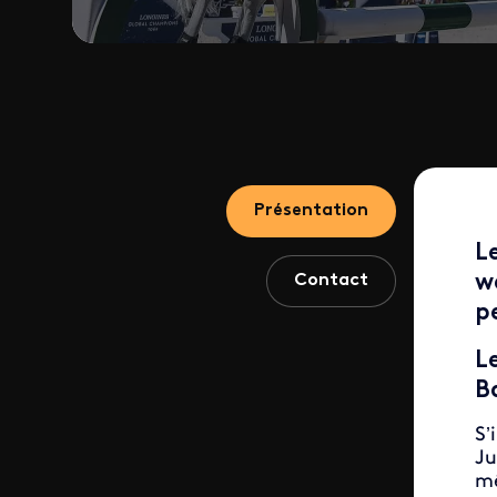
Présentation
L
Contact
w
p
L
B
S’
Ju
mê