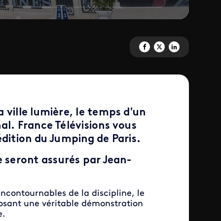
Partagez 'Longines Paris Eiffe
Partagez 'Longines Paris E
Partagez 'Longines P
 ville lumière, le temps d'un
nal.
France Télévisions
vous
édition du
Jumping de Paris
.
seront assurés par Jean-
incontournables de la discipline, le
posant une véritable démonstration
e.