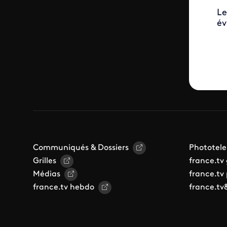
Le
év
Communiqués & Dossiers
Phototele
Grilles
france.tv
Médias
france.tv
france.tv hebdo
france.tv