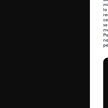
mi
la
re
ce
se
mê
Pa
na
pe