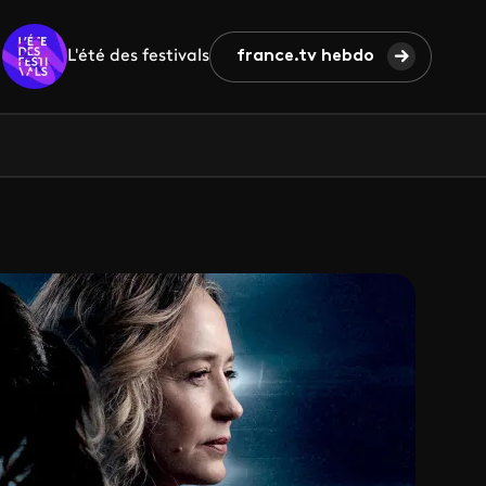
L'été des festivals
france.tv hebdo