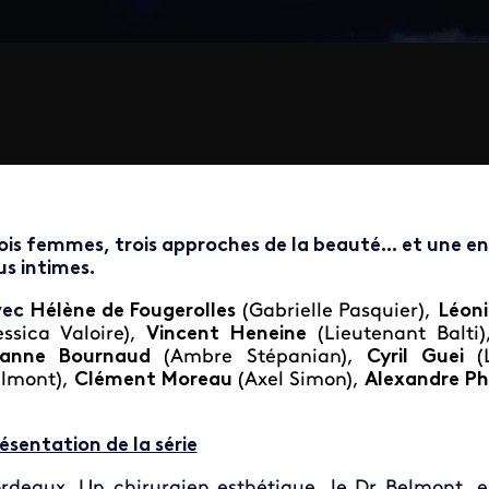
ois femmes, trois approches de la beauté... et une e
us intimes.
vec
Hélène de Fougerolles
(Gabrielle Pasquier),
Léon
essica Valoire),
Vincent Heneine
(Lieutenant Balti
eanne Bournaud
(Ambre Stépanian),
Cyril Guei
(
lmont),
Clément Moreau
(Axel Simon),
Alexandre Phi
ésentation de la série
rdeaux. Un chirurgien esthétique, le Dr Belmont, 