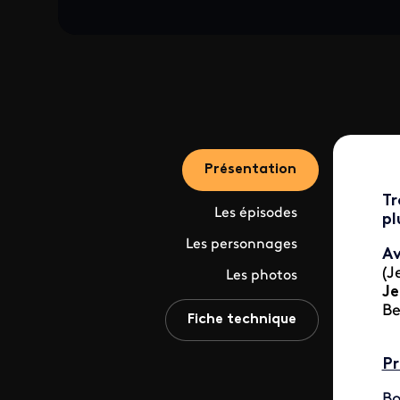
Présentation
Tr
Les épisodes
pl
Les personnages
A
(J
Les photos
J
Be
Fiche technique
Pr
Bo