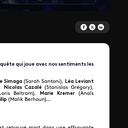
Partagez 'Apparences' sur Fac
Partagez 'Apparences' sur
Partagez 'Apparence
nquête qui joue avec nos sentiments les
ie Simaga
(Sarah Santoni),
Léa Leviant
),
Nicolas Cazalé
(Stanislas Grégory),
Loris Beltram),
Marie Kremer
(Anaïs
lip
(Malik Berhoun)...
est retrouvé mort dans une effrayante