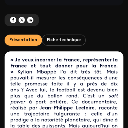
Partagez 'Mbappé, la diplomatie du ballon rond' sur Facebook
Partagez 'Mbappé, la diplomatie du ballon rond' sur X
Partagez 'Mbappé, la diplomatie du ballon rond' sur LinkedIn
Présentation
Fiche technique
« Je veux incarner la France, représenter la
France et tout donner pour la France.
»
Kylian Mbappé l’a dit très tôt. Mais
pouvait-il mesurer les conséquences d’une
telle promesse faite il y a près de dix
ans ? Avec lui, le football est devenu bien
plus que du ballon rond. C'est un
soft
power
à part entière. Ce documentaire,
réalisé par
Jean-Philippe Leclaire
, raconte
une trajectoire fulgurante : celle d’un
prodige à la notoriété planétaire, qui dîne à
la table des puissants. Mais aujourd’hui on