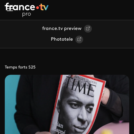
Aller au contenu principal
france.tv preview
Phototele
Temps forts S25