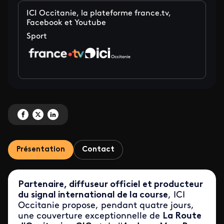
ICI Occitanie, la plateforme france.tv,
Facebook et Youtube
Sport
Partagez 'La Route d'Occitanie - CIC et Andorra MoraBanc Clàssica en direc
Partagez 'La Route d'Occitanie - CIC et Andorra MoraBanc Clàssica en 
Partagez 'La Route d'Occitanie - CIC et Andorra MoraBanc Clàssic
Présentation
Contact
Partenaire, diffuseur officiel et producteur
du signal international de la course
, ICI
Occitanie propose, pendant quatre jours,
une couverture exceptionnelle de
La Route