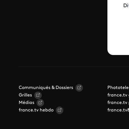
Di
Communiqués & Dossiers
Phototele
Grilles
france.tv
Médias
france.tv
france.tv hebdo
france.tv