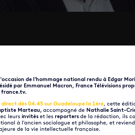
l'occasion de l'hommage national rendu à Edgar Morin
ésidé par Emmanuel Macron, France Télévisions propo
 france.tv.
 direct dès 04.45 sur Guadeloupe la 1ère
, cette édit
ptiste Marteau,
accompagné de
Nathalie Saint-Cri
ec leurs
invités
et les
reporters
de la rédaction, ils
tional à l'ancien sociologue et philosophe, et reviend
jeure de la vie intellectuelle française.