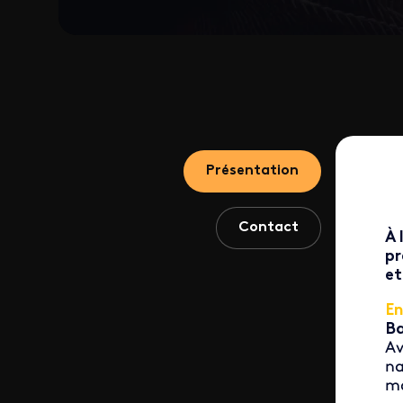
Présentation
Contact
À 
pr
et
En
Ba
Av
na
ma