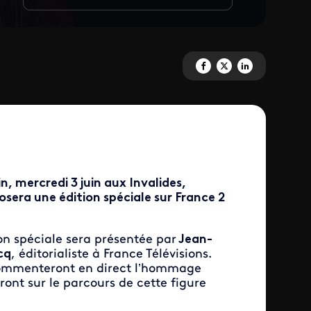
Partagez 'Edgar Morin, l’homm
Partagez 'Edgar Morin, l
Partagez 'Edgar Mor
, mercredi 3 juin aux Invalides,
sera une édition spéciale sur France 2
ion spéciale sera présentée par
Jean-
cq
, éditorialiste à France Télévisions.
 commenteront en direct l’hommage
ront sur le parcours de cette figure