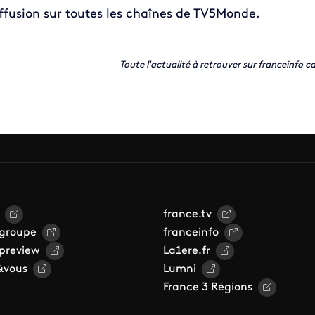
ffusion sur toutes les chaînes de TV5Monde.
Toute l'actualité à retrouver sur franceinfo ca
france.tv
 groupe
franceinfo
 preview
La1ere.fr
&vous
Lumni
France 3 Régions