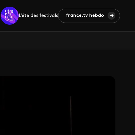
L'été des festivals
france.tv hebdo