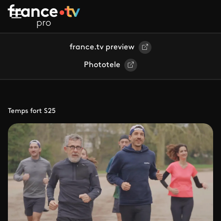
Aller au contenu principal
france.tv preview
Phototele
Temps fort S25