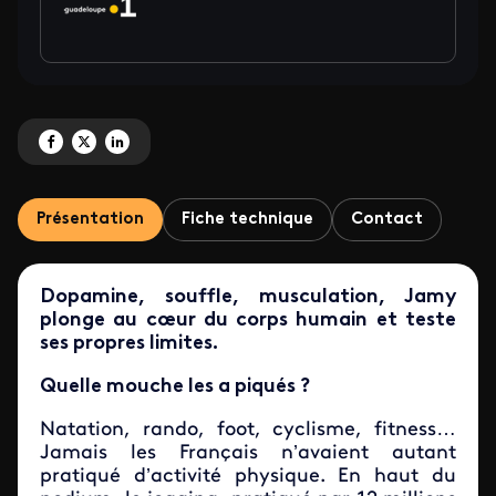
Partagez 'Faut-il vraiment se mettre au sport ?' sur Facebook
Partagez 'Faut-il vraiment se mettre au sport ?' sur X
Partagez 'Faut-il vraiment se mettre au sport ?' sur LinkedIn
Présentation
Fiche technique
Contact
Dopamine, souffle, musculation, Jamy
plonge au cœur du corps humain et teste
ses propres limites.
Quelle mouche les a piqués ?
Natation, rando, foot, cyclisme, fitness…
Jamais les Français n’avaient autant
pratiqué d’activité physique. En haut du