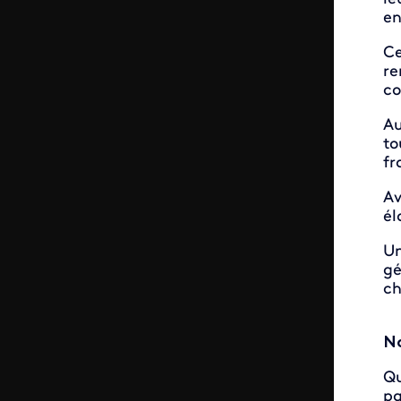
en
Ce
re
co
Au
to
fr
Av
él
Un
gé
ch
No
Qu
pa