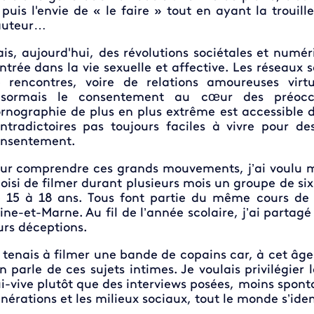
 puis l'envie de « le faire » tout en ayant la trouil
auteur…
is, aujourd'hui, des révolutions sociétales et numé
entrée dans la vie sexuelle et affective. Les réseau
 rencontres, voire de relations amoureuses vir
ésormais le consentement au cœur des préoccu
rnographie de plus en plus extrême est accessible 
ntradictoires pas toujours faciles à vivre pour de
nsentement.
ur comprendre ces grands mouvements, j’ai voulu me
oisi de filmer durant plusieurs mois un groupe de six a
 15 à 18 ans. Tous font partie du même cours de t
ine-et-Marne. Au fil de l’année scolaire, j’ai partagé 
urs déceptions.
 tenais à filmer une bande de copains car, à cet âge
on parle de ces sujets intimes. Je voulais privilégie
i-vive plutôt que des interviews posées, moins sponta
nérations et les milieux sociaux, tout le monde s’ide