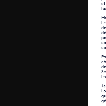
et
h
Ma
l’
de
d
po
co
co
Po
ch
de
Se
le
Je
l’
qu
gé