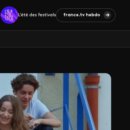
L'été des festivals
france.tv hebdo