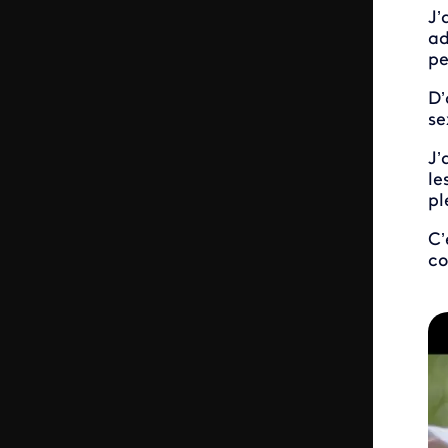
J’
ad
pe
D’
se
J’
le
pl
C’
co