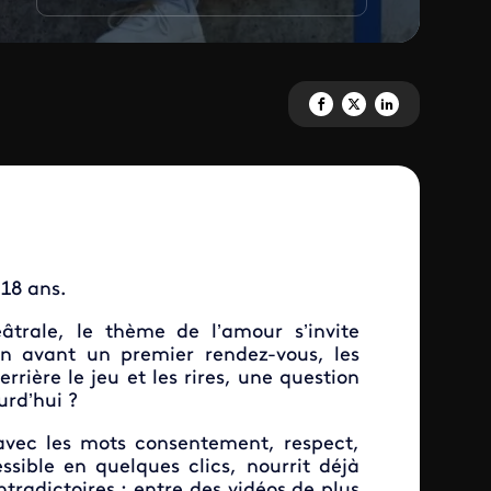
Partagez 'Crush, nos premières 
Partagez 'Crush, nos premi
Partagez 'Crush, nos
 18 ans.
âtrale, le thème de l’amour s’invite
ion avant un premier rendez-vous, les
ère le jeu et les rires, une question
urd’hui ?
avec les mots consentement, respect,
sible en quelques clics, nourrit déjà
ntradictoires : entre des vidéos de plus