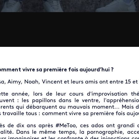
mment vivre sa première fois aujourd’hui ?
sa, Aimy, Noah, Vincent et leurs amis ont entre 15 et
tte année, lors de leur cours d’improvisation thé
uvent : les papillons dans le ventre, l’appréhens
rents qui débarquent au mauvais moment… Mais derri
s travaille tous : comment vivre sa première fois aujo
ès de dix ans après #MeToo, ces ados ont grandi 
alité. Dans le même temps, la pornographie, acces
urs imaginaires et les confronte à des injonctions co