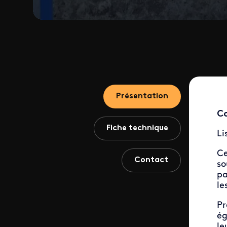
Présentation
Co
Fiche technique
Li
Ce
Contact
so
pa
le
Pr
ég
le