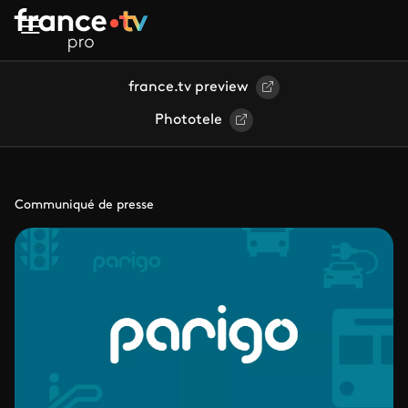
Aller au contenu principal
france.tv preview
Phototele
Communiqué de presse