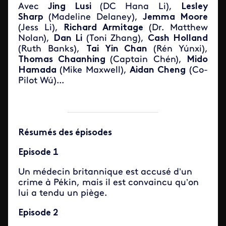
Avec
Jing Lusi
(DC Hana Li),
Lesley
Sharp
(Madeline Delaney),
Jemma Moore
(Jess Li),
Richard Armitage
(Dr. Matthew
Nolan),
Dan Li
(Toni Zhang),
Cash Holland
(Ruth Banks),
Tai Yin Chan
(Rén Yúnxi),
Thomas Chaanhing
(Captain Chén),
Mido
Hamada
(Mike Maxwell),
Aidan Cheng
(Co-
Pilot Wú)...
Résumés des épisodes
Episode 1
Un médecin britannique est accusé
d’
un
crime à Pékin, mais il est convaincu
qu’
on
lui a tendu un piège.
Episode 2