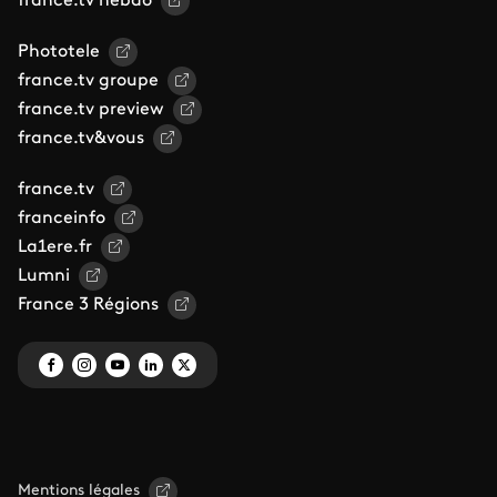
france.tv hebdo
Phototele
france.tv groupe
france.tv preview
france.tv&vous
france.tv
franceinfo
La1ere.fr
Lumni
France 3 Régions
Mentions légales