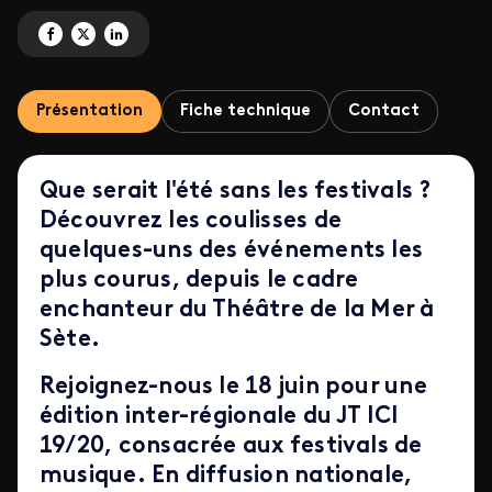
Partagez 'L'appel des Festivals' sur Facebook
Partagez 'L'appel des Festivals' sur X
Partagez 'L'appel des Festivals' sur LinkedIn
Présentation
Fiche technique
Contact
Que serait l'été sans les festivals ?
Découvrez les coulisses de
quelques-uns des événements les
plus courus, depuis le cadre
enchanteur du T
héâtre de la Mer à
Sète.
Rejoignez-nous le 18 juin pour une
édition inter-régionale du
JT ICI
19/20
, consacrée aux f
estivals de
musique.
En diffusion nationale,