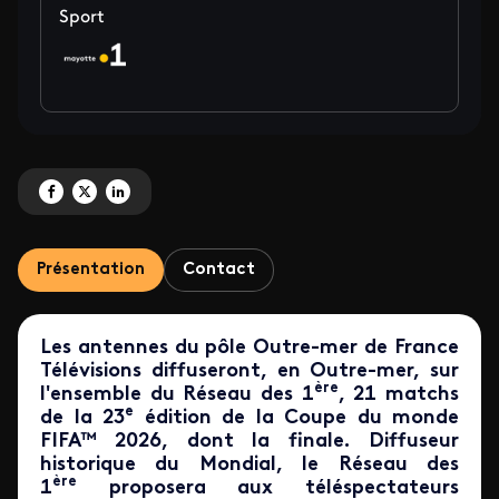
Sport
Partagez 'La Coupe du monde de la FIFA™ 2026 en direct sur les antennes 
Partagez 'La Coupe du monde de la FIFA™ 2026 en direct sur les ante
Partagez 'La Coupe du monde de la FIFA™ 2026 en direct sur les
Présentation
Contact
Les antennes du pôle Outre-mer de France
Télévisions diffuseront,
en Outre-mer, sur
ère
l'ensemble du Réseau des 1
, 21 matchs
e
de la 23
édition de la Coupe du monde
FIFA™ 2026
, dont la finale
.
Diffuseur
historique du Mondial, le Réseau des
ère
1
proposera aux téléspectateurs