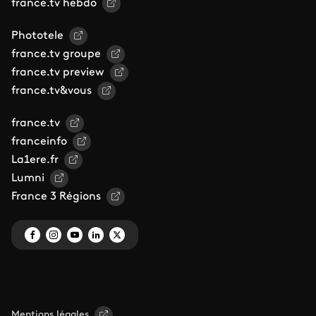
france.tv hebdo
Phototele
france.tv groupe
france.tv preview
france.tv&vous
france.tv
franceinfo
La1ere.fr
Lumni
France 3 Régions
Mentions légales