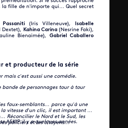
 préméditation. Si le succès rapproche
s la fille de n’importe qui… Quel secret
 Passaniti
(Iris Villeneuve),
Isabelle
 Dextet),
Kahina Carina
(Nesrine Faki),
auline Bienaimée),
Gabriel Caballero
r et producteur de la série
r mais c’est aussi une comédie.
ne bande de personnages tour à tour
et les faux-semblants… parce qu’à une
 vitesse d’un clic, il est important de
n… Réconcilier le Nord et le Sud, les
sse
ASKIP
il y a quelques années.
les policiers et les citoyens…