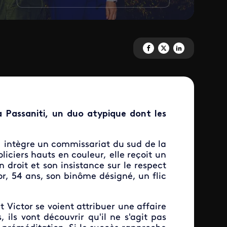
Partagez 'A priori' sur Facebook
Partagez 'A priori' sur X
Partagez 'A priori' s
 Passaniti, un duo atypique dont les
ns, intègre un commissariat du sud de la
iciers hauts en couleur, elle reçoit un
 droit et son insistance sur le respect
tor, 54 ans, son binôme désigné, un flic
t Victor se voient attribuer une affaire
ils vont découvrir qu'il ne s'agit pas