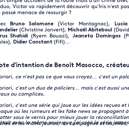
un simple accident de la route mais d'un crime avec
 duo, Victor va rapidement découvrir qu’Iris n’est pa
 passé menace de ressurgir ?
ec
Bruno Salomone
(Victor Montagnac),
Lucia
ndelier
(Christine Janvert),
Michaël Abiteboul
(David
rus Shahidi
(Ryem Bouazi),
Jeaneta Domingos
(P
ules),
Didier Constant
(Fifi)…
ote d'intention de Benoît Masocco, c
réateu
priori,
ce n’est pas ce que vous croyez… c’est un pola
priori,
c’est un duo de policiers… mais c’est aussi u
vaux ou complices.
priori
, c’est une série qui joue sur les idées reçues 
oque où les rumeurs et les fake news se propagent à la
atter sous le vernis pour mieux jouer la réconciliatio
était avec la même envie que j’ai créé la série jeune
unes et les moins jeunes, les campagnes et les villes, 