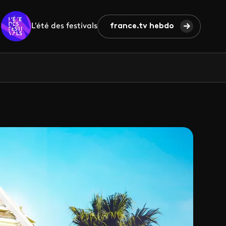
L'été des festivals
france.tv hebdo