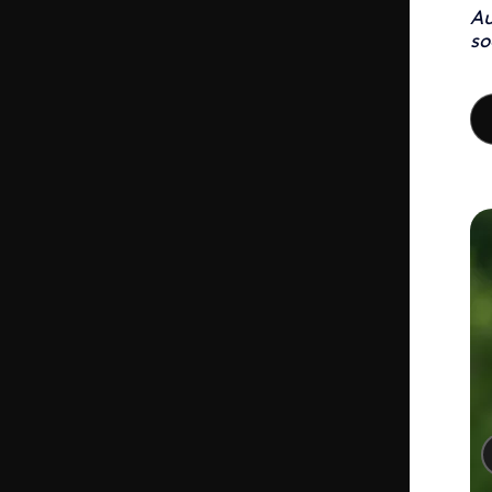
Au
so