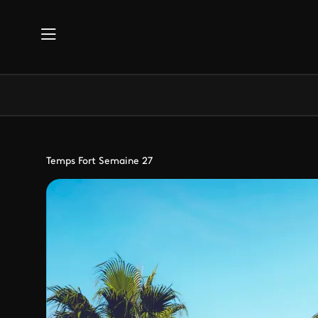
Aller au contenu principal
Temps Fort Semaine 27