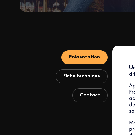
Présentation
Un
di
Fiche technique
Ap
Fr
Contact
ac
de
so
Ma
pr