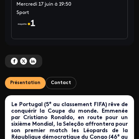
Mercredi 17 juin à 19:50
Sport
Partagez 'Portugal vs RD Congo à vivre sur les antennes du Réseau des 1<s
Partagez 'Portugal vs RD Congo à vivre sur les antennes du Réseau des
Partagez 'Portugal vs RD Congo à vivre sur les antennes du Résea
Présentation
Contact
e
Le Portugal (5
au classement FIFA) rêve de
conquérir la Coupe du monde. Emmenée
par Cristiano Ronaldo, en route pour un
sixième Mondial, la Seleção affrontera pour
son premier match les Léopards de la
e
République démocratique du Congo (46
au