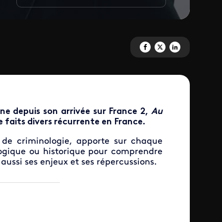
Partagez 'Au bout de l'enquête
Partagez 'Au bout de l'en
Partagez 'Au bout de
ne depuis son arrivée sur France 2,
Au
 faits divers récurrente en France.
 de criminologie, apporte sur chaque
logique ou historique pour comprendre
aussi ses enjeux et ses répercussions.