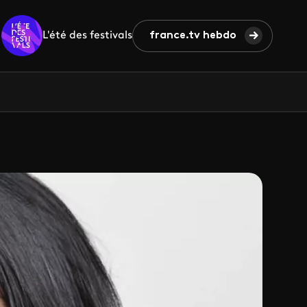
L'été des festivals
france.tv hebdo