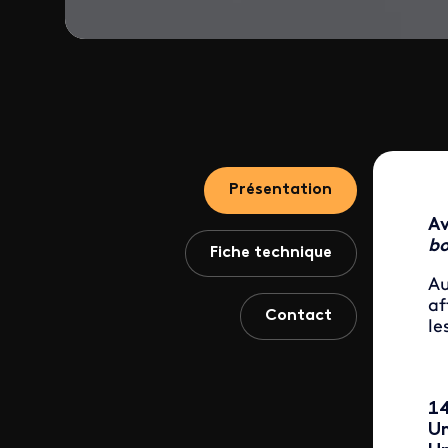
Présentation
Av
bo
Fiche technique
Au
af
Contact
le
14
Un