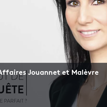
 Affaires Jouannet et Malèvre