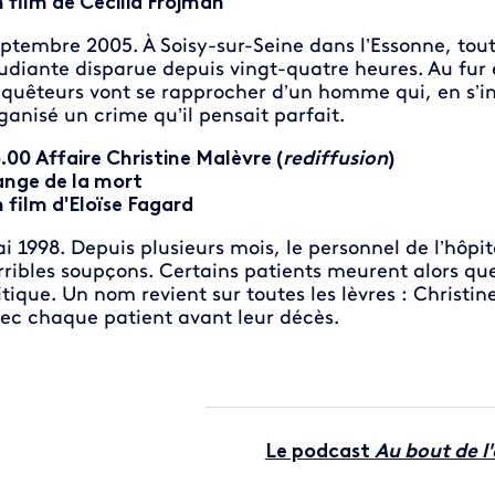
 film de Cécilia Frojman
ptembre 2005. À Soisy-sur-Seine dans l’Essonne, tou
udiante disparue depuis vingt-quatre heures. Au fur e
quêteurs vont se rapprocher d’un homme qui, en s’insp
ganisé un crime qu’il pensait parfait.
.00 Affaire Christine Malèvre (
rediffusion
)
ange de la mort
 film d'Eloïse Fagard
i 1998. Depuis plusieurs mois, le personnel de l’hôpit
rribles soupçons. Certains patients meurent alors qu
itique. Un nom revient sur toutes les lèvres : Christi
ec chaque patient avant leur décès.
Le podcast
Au bout de l