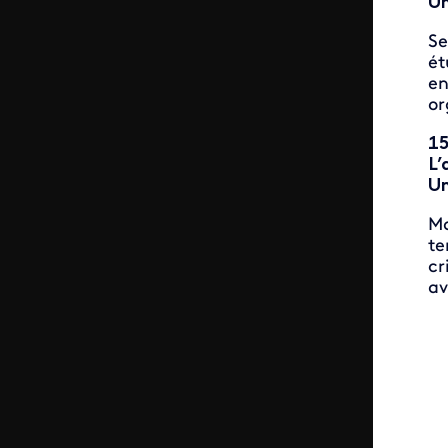
Un
Se
ét
en
or
15
L’
Un
Ma
te
cr
av